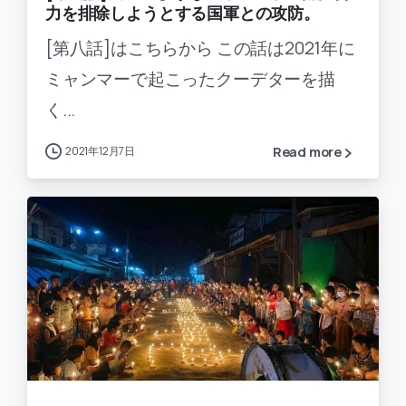
力を排除しようとする国軍との攻防。
[第八話]はこちらから この話は2021年に
ミャンマーで起こったクーデターを描
く...
2021年12月7日
Read more
-
0