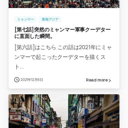
ミャンマー
東南アジア
[第七話]突然のミャンマー軍事クーデター
に直面した瞬間。
[第六話]はこちら この話は2021年にミャ
ンマーで起こったクーデターを描くス
ト...
2021年12月6日
Read more