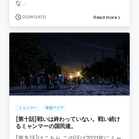
な...
2021年12月7日
Read more
-
0
ミャンマー
東南アジア
[第十話]戦いは終わっていない。戦い続け
るミャンマーの国民達。
[第九話]はこちら この話は2021年にミャ