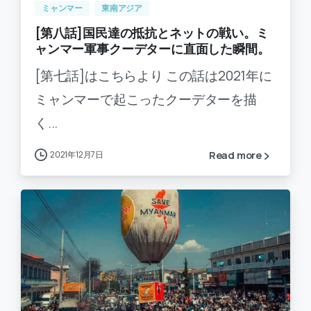
ミャンマー
東南アジア
[第八話]国民達の抵抗とネットの戦い。ミ
ャンマー軍事クーデターに直面した瞬間。
[第七話]はこちらより この話は2021年に
ミャンマーで起こったクーデターを描
く...
2021年12月7日
Read more
-
0