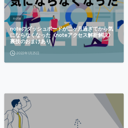
note
noteのダッシュボードが二ヶ月過ぎてから気
にならなくなった《noteアクセス解析解説》
裏技のおまけあり
2022年1月25日
-