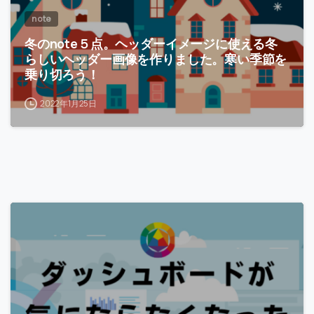
note
冬のnote５点。ヘッダーイメージに使える冬
らしいヘッダー画像を作りました。寒い季節を
乗り切ろう！
2022年1月25日
-