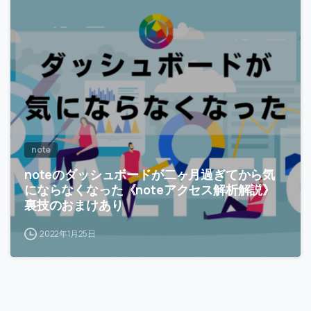
-
note
noteのダッシュボードが二ヶ月過ぎてから気
にならなくなった《noteアクセス解析解説》
裏技のおまけあり
2022年1月25日